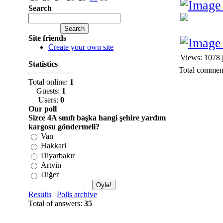
Search
Site friends
Create your own site
Views: 1078 
Statistics
Total commen
Total online:
1
Guests:
1
Users:
0
Our poll
Sizce 4A sınıfı başka hangi şehire yardım
kargosu göndermeli?
Van
Hakkari
Diyarbakır
Artvin
Diğer
Results
|
Polls archive
Total of answers:
35