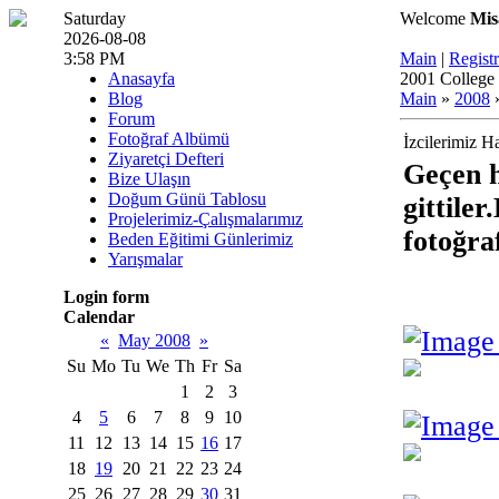
Saturday
Welcome
Mis
2026-08-08
3:58 PM
Main
|
Registr
Anasayfa
2001 College 
Blog
Main
»
2008
Forum
Fotoğraf Albümü
İzcilerimiz H
Ziyaretçi Defteri
Geçen h
Bize Ulaşın
Doğum Günü Tablosu
gittile
Projelerimiz-Çalışmalarımız
fotoğraf
Beden Eğitimi Günlerimiz
Yarışmalar
Login form
Calendar
«
May 2008
»
Su
Mo
Tu
We
Th
Fr
Sa
1
2
3
4
5
6
7
8
9
10
11
12
13
14
15
16
17
18
19
20
21
22
23
24
25
26
27
28
29
30
31