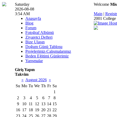
Saturday
Welcome
Mis
2026-08-08
3:54 AM
Main
|
Registr
Anasayfa
2001 College 
Blog
Forum
Fotoğraf Albümü
Ziyaretçi Defteri
Bize Ulaşın
Doğum Günü Tablosu
Projelerimiz-Çalışmalarımız
Beden Eğitimi Günlerimiz
Yarışmalar
Giriş Yapın
Takvim
«
August 2026
»
Su
Mo
Tu
We
Th
Fr
Sa
1
2
3
4
5
6
7
8
9
10
11
12
13
14
15
16
17
18
19
20
21
22
23
24
25
26
27
28
29