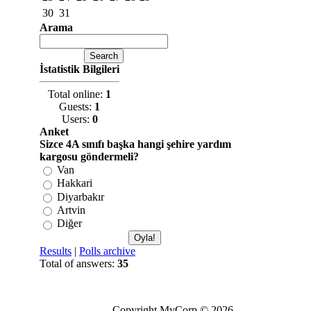
30
31
Arama
İstatistik Bilgileri
Total online:
1
Guests:
1
Users:
0
Anket
Sizce 4A sınıfı başka hangi şehire yardım
kargosu göndermeli?
Van
Hakkari
Diyarbakır
Artvin
Diğer
Results
|
Polls archive
Total of answers:
35
Copyright MyCorp © 2026