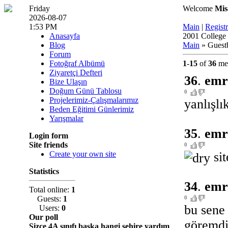
Friday
Welcome
Mis
2026-08-07
1:53 PM
Main
|
Registr
Anasayfa
2001 College 
Blog
Main
» Guest
Forum
Fotoğraf Albümü
1
-
15
of
36
mes
Ziyaretçi Defteri
36
.
emr
Bize Ulaşın
Doğum Günü Tablosu
0
Projelerimiz-Çalışmalarımız
yanlışlı
Beden Eğitimi Günlerimiz
Yarışmalar
35
.
emr
Login form
Site friends
0
sit
Create your own site
Statistics
34
.
emr
Total online:
1
Guests:
1
0
bu sene 
Users:
0
Our poll
göremdi
Sizce 4A sınıfı başka hangi şehire yardım