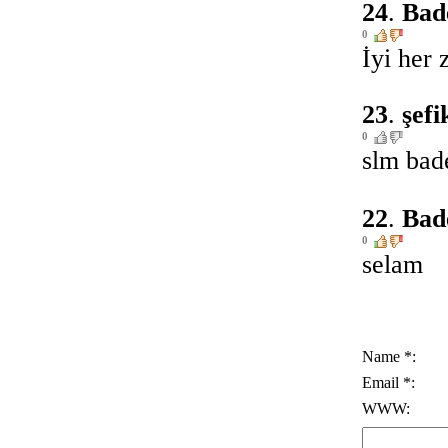
24
.
Bad
0
İyi her 
23
.
şefi
0
slm bad
22
.
Bad
0
selam
Name *:
Email *:
WWW: