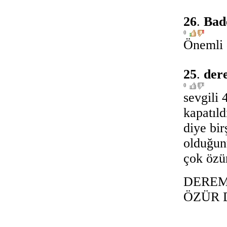
26
.
Bad
0
Önemli 
25
.
der
0
sevgili 
kapatıld
diye bir
olduğun
çok özür
DEREM
ÖZÜR D