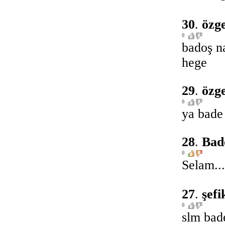
30
.
özg
0
badoş n
hege
29
.
özg
0
ya bade
28
.
Bad
0
Selam..
27
.
şefi
0
slm bad