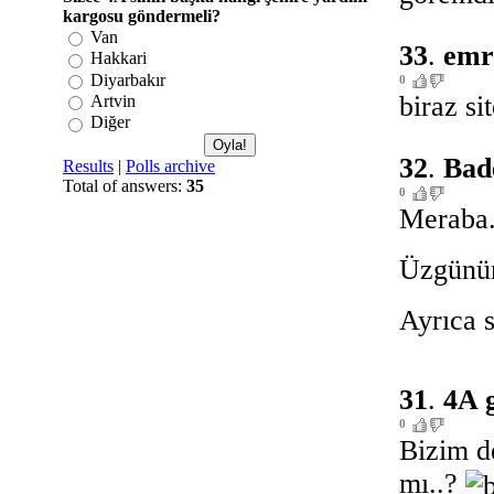
kargosu göndermeli?
Van
33
.
emr
Hakkari
Diyarbakır
0
biraz si
Artvin
Diğer
32
.
Bad
Results
|
Polls archive
Total of answers:
35
0
Meraba.
Üzgün
Ayrıca s
31
.
4A g
0
Bizim de
mı..?