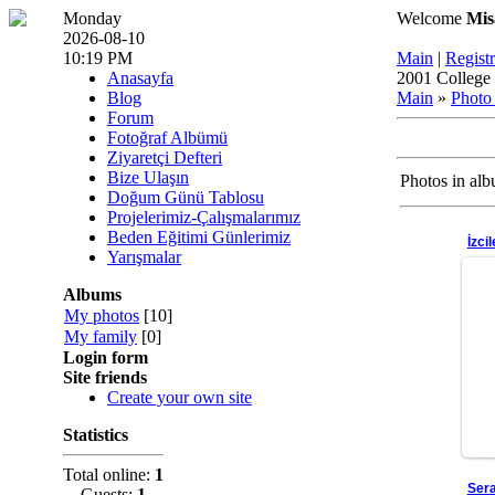
Monday
Welcome
Mis
2026-08-10
10:19 PM
Main
|
Registr
Anasayfa
2001 College 
Blog
Main
»
Photo
Forum
Fotoğraf Albümü
Ziyaretçi Defteri
Bize Ulaşın
Photos in al
Doğum Günü Tablosu
Projelerimiz-Çalışmalarımız
Beden Eğitimi Günlerimiz
İzci
Yarışmalar
Albums
My photos
[10]
My family
[0]
Login form
Site friends
Create your own site
Statistics
Total online:
1
Sera
Guests:
1