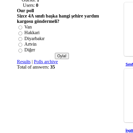
Users:
0
Our poll
Sizce 4A sınıfı başka hangi şehire yardım
kargosu göndermeli?
Van
Hakkari
Diyarbakır
Artvin
Diğer
Results
|
Polls archive
Sını
Total of answers:
35
İngi