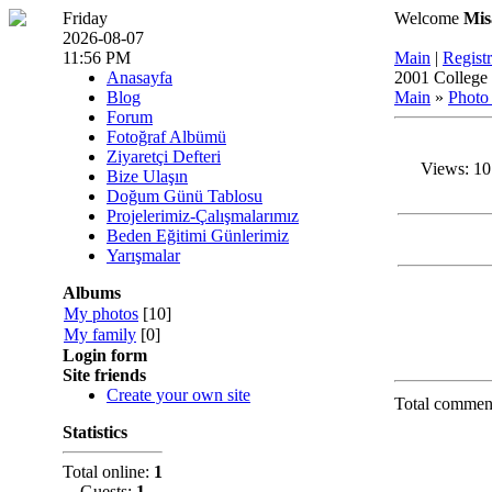
Friday
Welcome
Mis
2026-08-07
11:56 PM
Main
|
Registr
Anasayfa
2001 College 
Blog
Main
»
Photo
Forum
Fotoğraf Albümü
Ziyaretçi Defteri
Views: 10
Bize Ulaşın
Doğum Günü Tablosu
Projelerimiz-Çalışmalarımız
Beden Eğitimi Günlerimiz
Yarışmalar
Albums
My photos
[10]
My family
[0]
Login form
Site friends
Create your own site
Total commen
Statistics
Total online:
1
Guests:
1