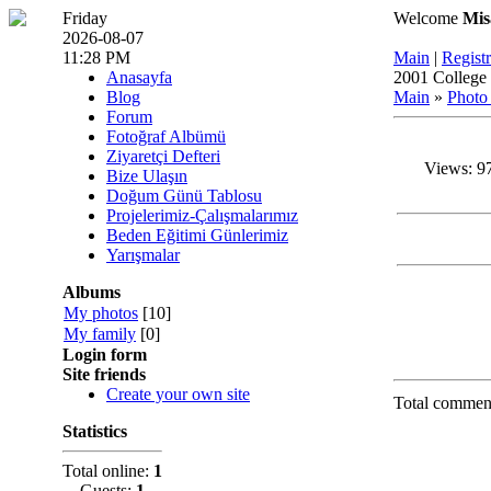
Friday
Welcome
Mis
2026-08-07
11:28 PM
Main
|
Registr
Anasayfa
2001 College 
Blog
Main
»
Photo
Forum
Fotoğraf Albümü
Ziyaretçi Defteri
Views: 97
Bize Ulaşın
Doğum Günü Tablosu
Projelerimiz-Çalışmalarımız
Beden Eğitimi Günlerimiz
Yarışmalar
Albums
My photos
[10]
My family
[0]
Login form
Site friends
Create your own site
Total commen
Statistics
Total online:
1
Guests:
1